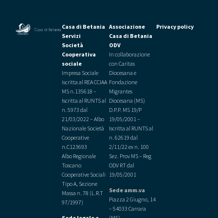
Casa di Betania
Associazione
Privacy policy
Servizi
Casa di Betania
Società
ODV
Cooperativa
In collaborazione
sociale
con Caritas
Impresa Sociale
Diocesana e
iscritta al REA CCIAA
Fondazione
MS n.135618 –
Migrantes
Iscritta al RUNTS al
Diocesana (MS)
n. 5973 dal
D.P.P. MS 19/P
21/03/2022 –
Albo
19/05/2001 –
Nazionale Società
Iscritta al RUNTS al
Cooperative
n. 62619 dal
n.C123693
2/11/22 ex n. 100
Albo Regionale
Sez. Prov MS – Reg
Toscano
ODV RT dal
Cooperative Sociali
19/05/2001
Tipo A, Sezione
Sede amm.va
Massa n. 78 (L.R.T
Piazza 2 Giugno, 14
97/1997)
– 54033 Carrara
Sede legale e
(MS)