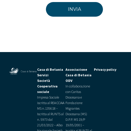
Casa di Betania
Associazione
Privacy policy
Servizi
Casa di Betania
Società
ODV
Cooperativa
In collaborazione
sociale
con Caritas
Impresa Sociale
Diocesana e
iscritta al REA CCIAA
Fondazione
MS n.135618 –
Migrantes
Iscritta al RUNTS al
Diocesana (MS)
n. 5973 dal
D.P.P. MS 19/P
21/03/2022 –
Albo
19/05/2001 –
Nazionale Società
Iscritta al RUNTS al