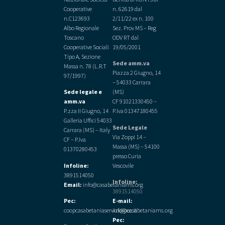
Cooperative
n. 62619 dal
n.C123693
2/11/22 ex n. 100
Albo Regionale
Sez. Prov MS – Reg
Toscano
ODV RT dal
Cooperative Sociali
19/05/2001
Tipo A, Sezione
Sede amm.va
Massa n. 78 (L.R.T
Piazza 2 Giugno, 14
97/1997)
– 54033 Carrara
Sede legale e
(MS)
amm.va
CF 91021330450 –
P.zza II Giugno, 14
P.Iva 01347180455
Galleria Uffici 54033
Sede Legale
Carrara (MS) – Italy
Via Zoppi 14 –
CF – P.Iva
Massa (MS) – 54100
01370280453
presso Curia
Infoline:
Vescovile
3891514050
Infoline:
Email:
info@casabetaniams.org
3891514050
Pec:
E-mail:
coopcasabetaniaservizi@pec.it
info@casabetaniams.org
Pec: