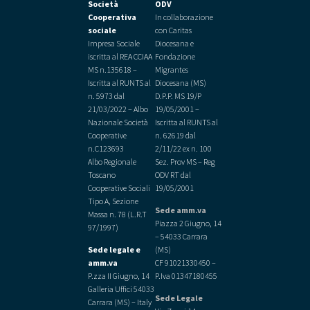
Società
ODV
Cooperativa
In collaborazione
sociale
con Caritas
Impresa Sociale
Diocesana e
iscritta al REA CCIAA
Fondazione
MS n.135618 –
Migrantes
Iscritta al RUNTS al
Diocesana (MS)
n. 5973 dal
D.P.P. MS 19/P
21/03/2022 –
Albo
19/05/2001 –
Nazionale Società
Iscritta al RUNTS al
Cooperative
n. 62619 dal
n.C123693
2/11/22 ex n. 100
Albo Regionale
Sez. Prov MS – Reg
Toscano
ODV RT dal
Cooperative Sociali
19/05/2001
Tipo A, Sezione
Sede amm.va
Massa n. 78 (L.R.T
Piazza 2 Giugno, 14
97/1997)
– 54033 Carrara
Sede legale e
(MS)
amm.va
CF 91021330450 –
P.zza II Giugno, 14
P.Iva 01347180455
Galleria Uffici 54033
Sede Legale
Carrara (MS) – Italy